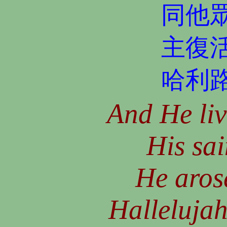
同他
主復
哈利
And He liv
His sai
He aros
Hallelujah