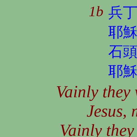
1b
兵
耶
石
耶
Vainly they
Jesus, 
Vainly they