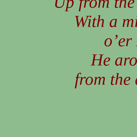
Up from the
With a m
o’er 
He aro
from the