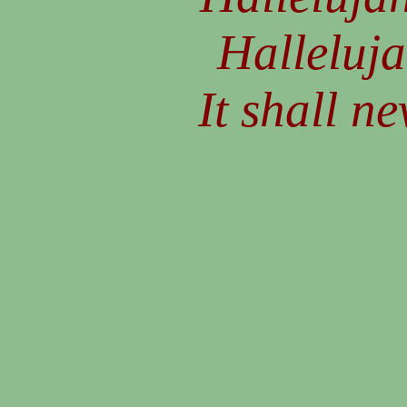
Halleluja
It shall ne