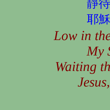
靜
耶
Low in the
My 
Waiting t
Jesus