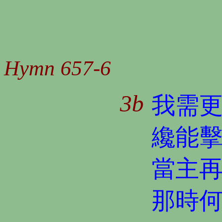
Hymn 657-6
3b
我需
纔能
當主
那時