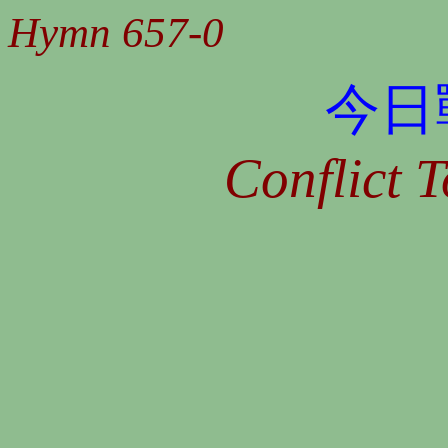
Hymn 657-0
今日
Conflict T