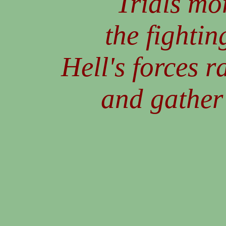
Trials mor
the fightin
Hell's forces r
and gather 