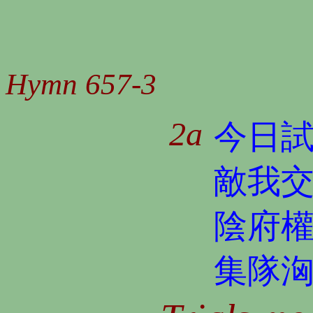
Hymn 657-3
2a
今日
敵我
陰府
集隊