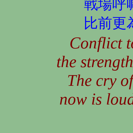
戰場呼
比前更
Conflict t
the strengt
The cry of
now is loud