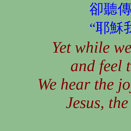
卻聽
“耶穌
Yet while w
and feel 
We hear the jo
Jesus, the