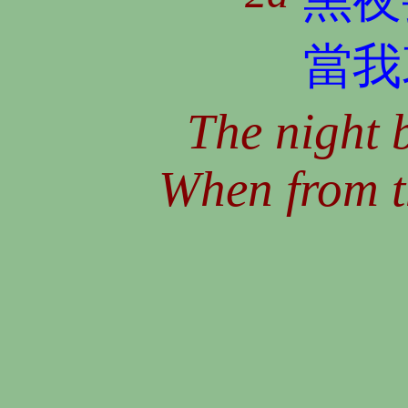
當我
The night 
When from t