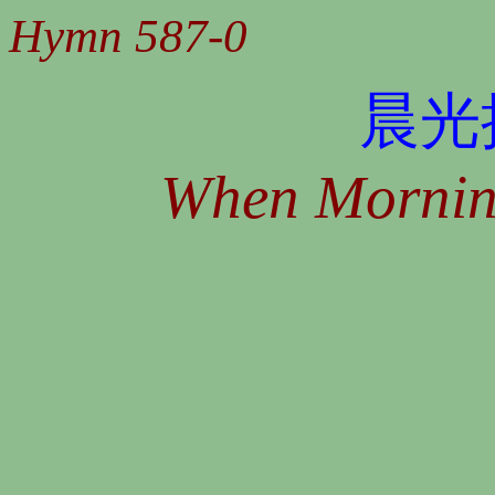
Hymn 587-0
晨光
When Morning