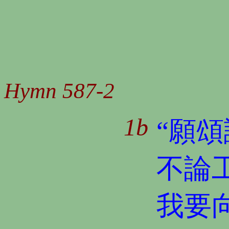
Hymn 587-2
1b
“願頌
不論
我要