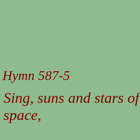
Hymn 587-5
Sing, suns and stars of
space,