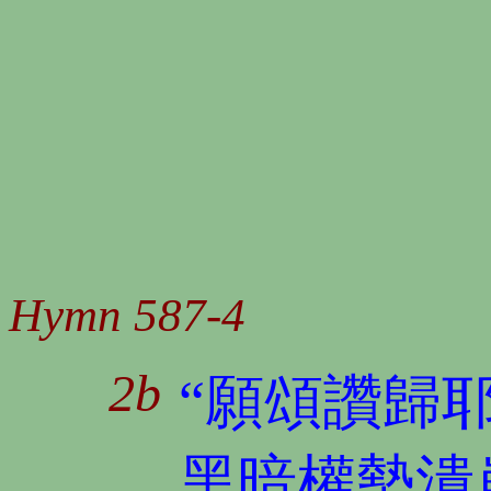
Hymn 587-4
2b
“願頌讚歸耶
黑暗權勢潰