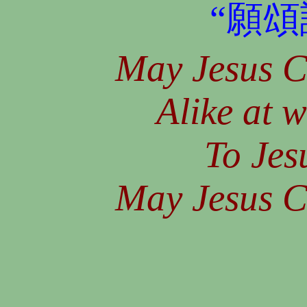
“願頌
May Jesus Ch
Alike at w
To Jesu
May Jesus Ch