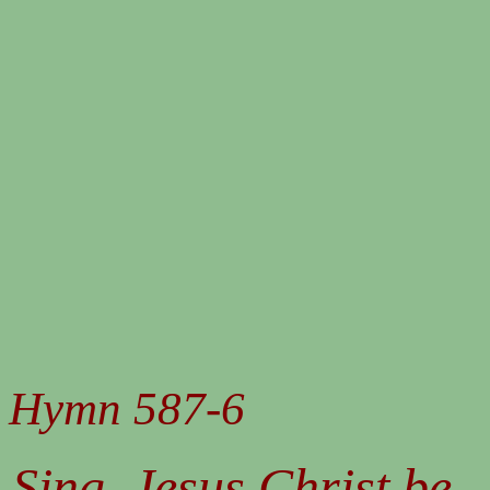
Hymn 587-6
Sing, Jesus Christ be