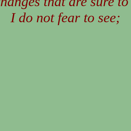
hanges that are sure t
I do not fear to see;