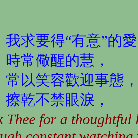
a
我求要得“有意”的
時常儆醒的慧，
常以笑容歡迎事態
擦乾不禁眼淚，
k Thee for a thoughtful 
ugh constant watching 