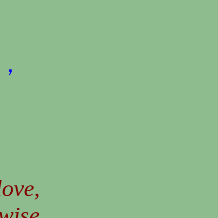
愛，
，
love,
wise,