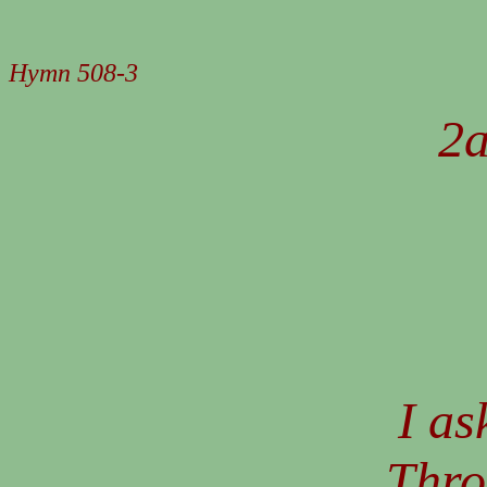
Hymn 508-3
2
I as
Thro