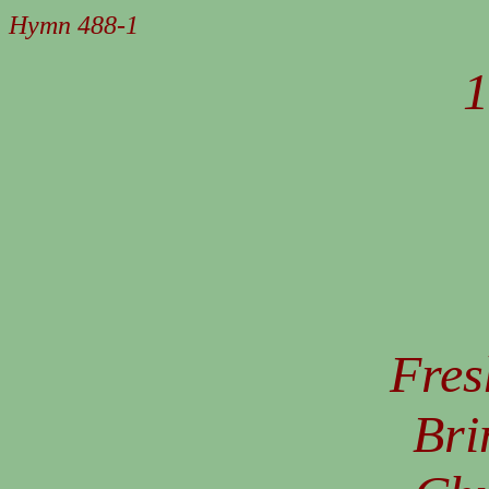
Hymn 488-1
Fres
Bri