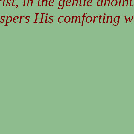
ist, in the gentle anoint
spers His comforting w