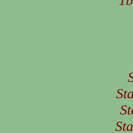
1
S
Sta
St
Sta