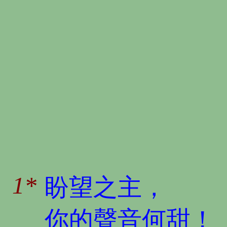
1*
盼望之主，
你的聲音何甜！