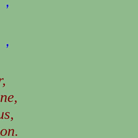
，
，
r,
one,
us,
won.