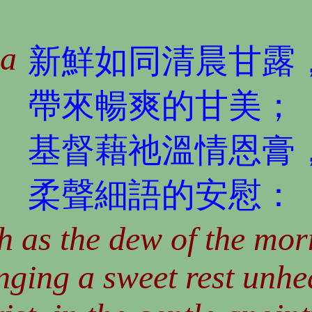
1a
新鮮如同清晨甘露
帶來暢爽的甘美；
基督藉祂溫情恩膏
柔聲細語的安慰：
h as the dew of the mor
nging a sweet rest unhe