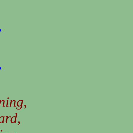
，
，
ning,
ard,