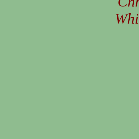
Chr
Whi